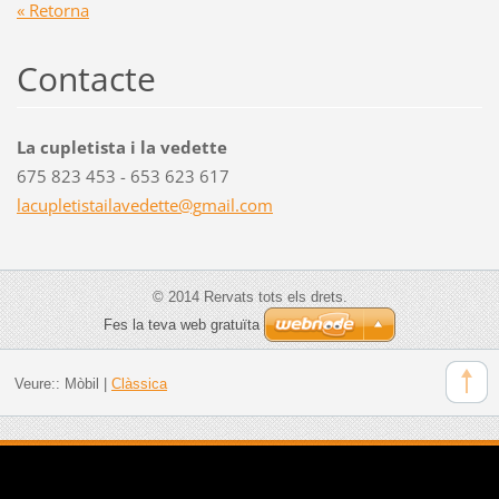
« Retorna
Contacte
La cupletista i la vedette
675 823 453 - 653 623 617
lacuplet
istailav
edette@g
mail.com
© 2014 Rervats tots els drets.
Fes la teva web gratuïta
Veure::
Mòbil
|
Clàssica